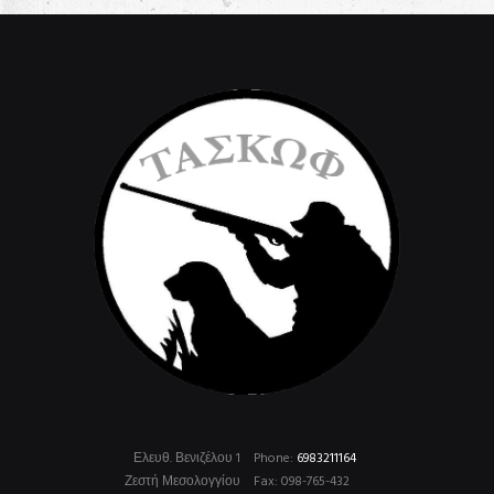
Ελευθ. Βενιζέλου 1
Phone:
6983211164
Ζεστή Μεσολογγίου
Fax: 098-765-432