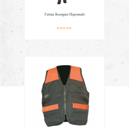
Γιλέκo Κυvηγώv Πορτοκαλί