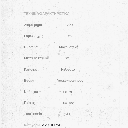
ΤΕΧΝΙΚΑ ΧΑΡΑΚΤΗΡΙΣΤΙΚΑ
Διαμέτρημα 12 / 70
Γόμωση(γρ.) 36 γρ.
Πυρίτιδα Μονοβασική
Μέταλλο κάλυκα 20
Κλείσιμο Ρελιαστό
Βύσμα Αποκεντρωτήρας
Νούμερα mix 8+9+10
Πιέσεις 680 bar
Συσκευασία 5/200
Κατηγορία:
ΔΙΑΣΠΟΡΑΣ