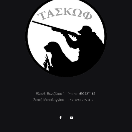
Ελευθ. Βενιζέλου 1
Phone:
6983211164
Ζεστή Μεσολογγίου
Fax: 098-765-432