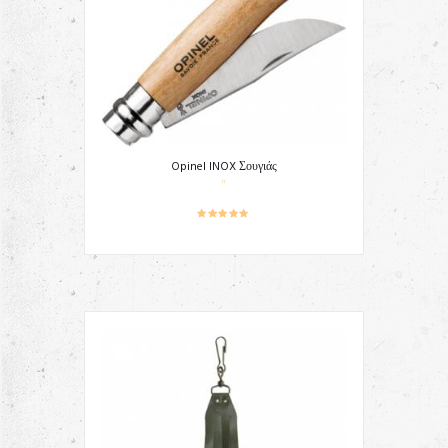
Opinel INOX Σουγιάς