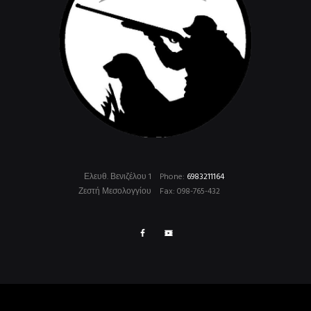
Ελευθ. Βενιζέλου 1
Phone:
6983211164
Ζεστή Μεσολογγίου
Fax: 098-765-432