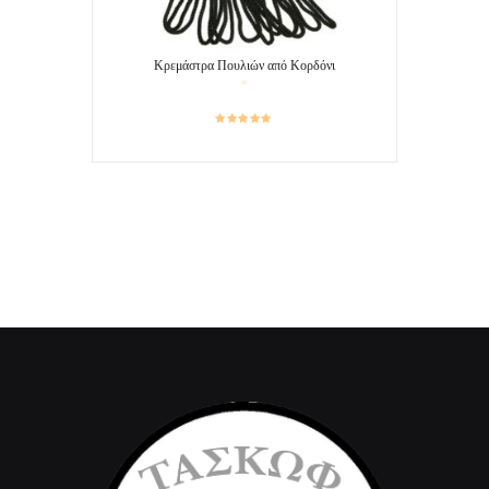
Κρεμάστρα Πουλιών από Κορδόνι