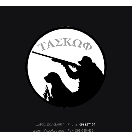
Ελευθ. Βενιζέλου 1
Phone:
6983211164
Ζεστή Μεσολογγίου
Fax: 098-765-432