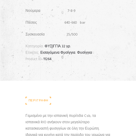
Νούμερα 7-8-9
Πιέσεις 640-660 bar
Συσκευασία 25/500
Κατηγορία:
ΦΥΣΙΓΓΙΑ 32 γρ.
Ετικέτες:
Εισαγόμενα Φυσίγγια
,
Φυσίγγια
Product ID:
11264
ΠΕΡΙΓΡΑΦΉ
Γεμισμένο με την ισπανική πυρίτιδα Csb, τα
ισπανικά RIO ανήκουν στον μεγαλύτερο
κατασκευαστή φυσιγγίων σε όλη την Ευρώπη.
Iδανικά για κυνήγι κατά την περίοδο του χειμώνα για