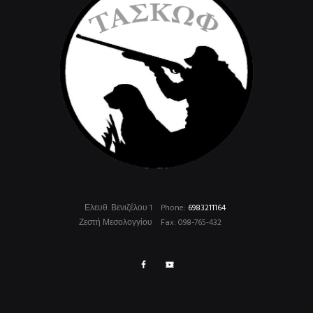
Ελευθ. Βενιζέλου 1
Phone:
6983211164
Ζεστή Μεσολογγίου
Fax: 098-765-432