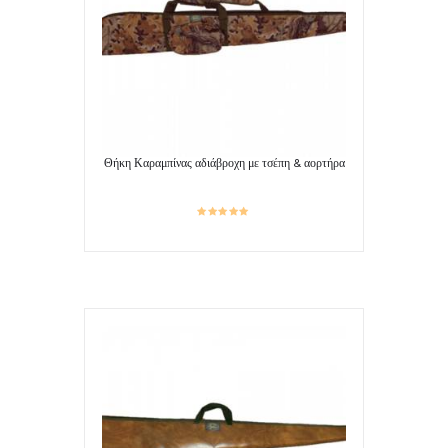
Θήκη Καραμπίνας αδιάβροχη με τσέπη & αορτήρα