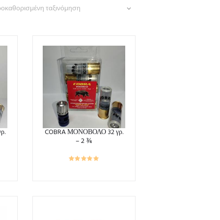
ρ.
COBRA ΜΟΝΟΒΟΛΟ 32 γρ.
– 2 ¾