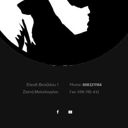
Ελευθ. Βενιζέλου 1
Phone:
6983211164
Ζεστή Μεσολογγίου
Fax: 098-765-432