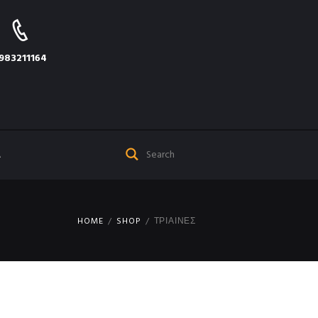
983211164
Α
HOME
SHOP
ΤΡΊΑΙΝΕΣ