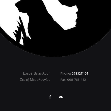
Ελευθ. Βενιζέλου 1
Phone:
6983211164
Ζεστή Μεσολογγίου
Fax: 098-765-432