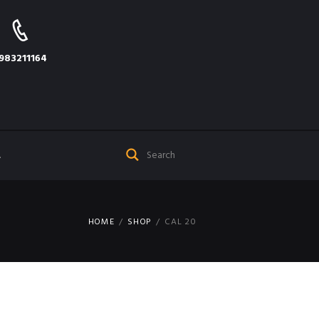
983211164
Α
HOME
SHOP
CAL 20